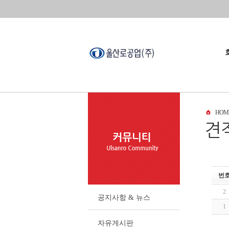
회
HOM
회
오
파
번
2
공지사항 & 뉴스
1
자유게시판