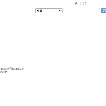
1
2
3
ulsanro@hanmail.net
ERVED