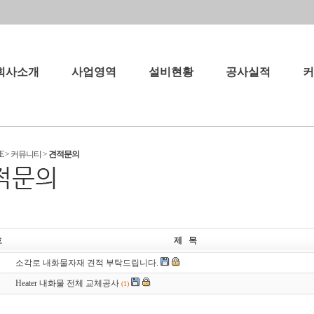
회사소개
사업영역
설비현황
공사실적
커
사소개
사업영역
설비현황
공사실적
공지사
E
> 커뮤니티 >
견적문의
사연혁
자유
시는길
앨범
트너
견적
호
제 목
소각로 내화물자재 견적 부탁드립니다.
Heater 내화물 전체 교체공사
(1)