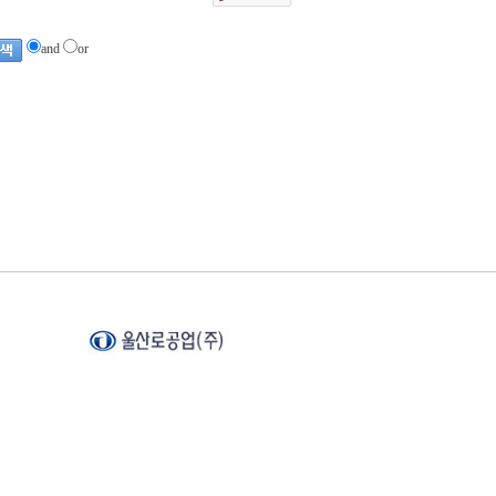
and
or