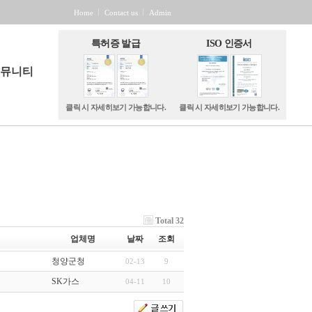
Home
Contact us
Admin
특허증 발급
ISO 인증서
뮤니티
클릭 시 자세히보기 가능합니다.
클릭 시 자세히보기 가능합니다.
항 & 뉴스
게시판
자료실
문의
Total 32
업체명
날짜
조회
청양군청
02-13
9
SK가스
04-11
10