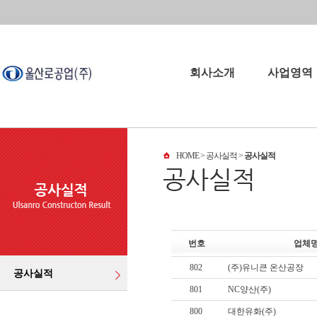
회사소개
사업영역
회사소개
사업영역
HOME
> 공사실적 >
공사실적
회사연혁
오시는길
파트너
번호
업체
802
(주)유니큰 온산공장
공사실적
801
NC양산(주)
800
대한유화(주)