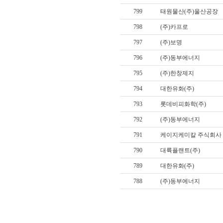
799
태원물산(주)울산공장
798
(주)카프로
797
(주)보명
796
(주)동부에너지
795
(주)한창제지
794
대한유화(주)
793
롯데비피화학(주)
792
(주)동부에너지
791
케이지케미칼 주식회사
790
대륙플랜트(주)
789
대한유화(주)
788
(주)동부에너지