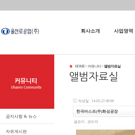
회사소개
사업영역
회사소개
사업영역
HOME
> 커뮤니티 >
앨범자료실
회사연혁
오시는길
파트너
작성일 : 14-05-21 00:00
한국바스프(주)화성공장
공지사항 & 뉴스
글쓴이 :
관리자
자유게시판